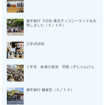
修学旅行 ３日目 東京ディズニーランドを出
発しました（５／１６）
入学式(4/8)
１年生 給食の放送 羽黒っ子じゃんけん
修学旅行 鎌倉②（５／１４）