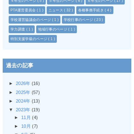
４年生のページ
( 5 )
５年生のページ
( 6 )
６年生のページ
( 17 )
PTA運営委員会
( 1 )
ニュース
( 32 )
各種事務手続き
( 4 )
学校運営協議会のページ
( 1 )
学校行事のページ
( 23 )
学力調査
( 1 )
地域行事のページ
( 1 )
特別支援学級のページ
( 1 )
過去の記事
►
2026年
(16)
►
2025年
(57)
►
2024年
(13)
▼
2023年
(19)
►
11月
(4)
►
10月
(7)