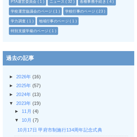
PTA運営委員会
( 1 )
ニュース
( 32 )
各種事務手続き
( 4 )
学校運営協議会のページ
( 1 )
学校行事のページ
( 23 )
学力調査
( 1 )
地域行事のページ
( 1 )
特別支援学級のページ
( 1 )
過去の記事
►
2026年
(16)
►
2025年
(57)
►
2024年
(13)
▼
2023年
(19)
►
11月
(4)
▼
10月
(7)
10月17日 甲府市制施行134周年記念式典