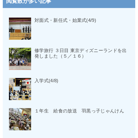
閲覧数が多い記事
対面式・新任式・始業式(4/9)
修学旅行 ３日目 東京ディズニーランドを出
発しました（５／１６）
入学式(4/8)
１年生 給食の放送 羽黒っ子じゃんけん