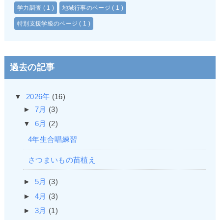
学力調査
( 1 )
地域行事のページ
( 1 )
特別支援学級のページ
( 1 )
過去の記事
▼
2026年
(16)
►
7月
(3)
▼
6月
(2)
4年生合唱練習
さつまいもの苗植え
►
5月
(3)
►
4月
(3)
►
3月
(1)