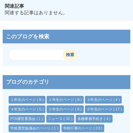
関連記事
関連する記事はありません。
このブログを検索
ブログのカテゴリ
１年生のページ
( 8 )
２年生のページ
( 9 )
３年生のページ
( 4 )
４年生のページ
( 5 )
５年生のページ
( 6 )
６年生のページ
( 17 )
PTA運営委員会
( 1 )
ニュース
( 32 )
各種事務手続き
( 4 )
学校運営協議会のページ
( 1 )
学校行事のページ
( 23 )