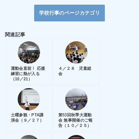
学校行事のページカテゴリ
関連記事
運動会直前！ 応援
４／２８ 児童総
練習に熱が入る
会
（10／21）
土曜参観・PTA講
第53回秋季大運動
演会（９／２７）
会 無事開催のご報
告（１０／２５）