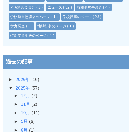
PTA運営委員会
( 1 )
ニュース
( 32 )
各種事務手続き
( 4 )
学校運営協議会のページ
( 1 )
学校行事のページ
( 23 )
学力調査
( 1 )
地域行事のページ
( 1 )
特別支援学級のページ
( 1 )
過去の記事
►
2026年
(16)
▼
2025年
(57)
►
12月
(2)
►
11月
(2)
►
10月
(11)
►
9月
(6)
►
8月
(1)