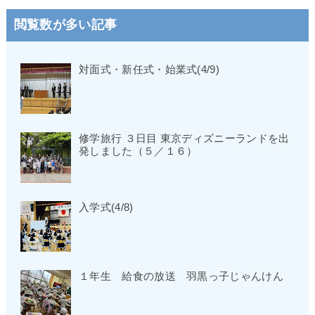
閲覧数が多い記事
対面式・新任式・始業式(4/9)
修学旅行 ３日目 東京ディズニーランドを出
発しました（５／１６）
入学式(4/8)
１年生 給食の放送 羽黒っ子じゃんけん